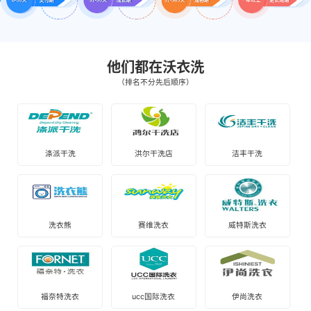
他们都在沃衣洗
（排名不分先后顺序）
涤派干洗
洪尔干洗店
洁丰干洗
洗衣熊
赛维洗衣
威特斯洗衣
福奈特洗衣
ucc国际洗衣
伊尚洗衣